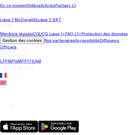
En ce moment
Vidéos
Articles
Fantasy L1
Championnats
Ligue 1 McDonald's
Ligue 2 BKT
Légal
Mentions légales
CGU
CG Ligue 1+
FAQ L1+
Protection des données
Gestion des cookies
Nos partenaires
Accessibilité
Diffuseurs 
Officiels
Univers LFP
LFP
MPG
MPP
1TEAM
Langue du site
Français
Anglais