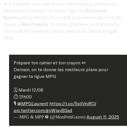
Ally Samatta n’est pas le seul international africain qui
débarque en France. Le milieu togolais
Dermane
Karim
a été prêté au FC Lorient et arrive de Courtrai (6).
Quant à
Abu Francis
, ce milieu ghanéen va renforcer le
Toulouse FC après plusieurs saisons au Cercle Bruges
(9M).
Prépare ton cahier et ton crayon ✏️
Demain, on te donne les meilleurs plans pour
gagner ta ligue MPG
🗓️ Mardi 12/08
⏱️ 21h00
🎙️
@MPGLaurent
https://t.co/5xilVnjROJ
pic.twitter.com/goWiayBSad
August 11, 2025
— MPG & MPP ⚽️ (@MonPetitGazon)