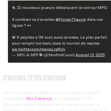
🛬 22 nouveaux joueurs débarquent ce soir sur MPG
A combien va s'arracher
@FlorianThauvin
dans vos
ligues ? 👀
💎 8 pépites à 1M sont aussi arrivées. Le plan parfait
pour remplir ton banc dans le tournoi de reprise.
pic.twitter.com/mwyqLzg8Uy
August 12, 2025
— MPG & MPP ⚽️ (@MonPetitGazon)
D’autres têtes d’affiche
Parmi les dernières têtes d’affiche arrivées en Ligue 1
McDonald’s,
Illia Zabarnyi
vient renforcer le PSG.
Deuxième recrue parisienne de ce mercato estival, le
défenseur central ukrainien de 22 ans est coté à 11M. Il y