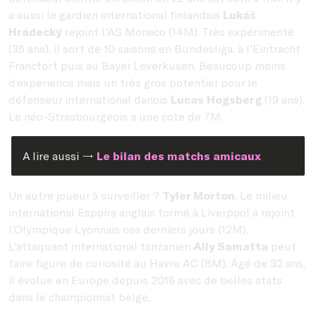
a aussi le gardien international finlandais
Lukáš
Hrádecký
rejoint l'AS Monaco (14M). Très expérimenté
(35 ans), il sort de 10 saisons en Bundesliga, à l'Eintracht
Francfort puis au Bayer Leverkusen. Beaucoup moins
d’expérience mais un très gros potentiel pour le
défenseur international danois
Lucas Høgsberg
(19 ans).
Le néo-Strasbourgeois a une cote de 7M.
A lire aussi →
Le bilan des matchs amicaux
Un autre joueur à surveiller ?
Tyler Morton
. Le milieu
international Espoirs anglais formé à Liverpool a rejoint
l’Olympique Lyonnais ces derniers jours (12M).
L’attaquant international tanzanien
Ally Samatta
peut
faire figure de curiosité au Havre AC (8M). Âgé de 32 ans,
il évolue en Europe depuis 2016 avec de belles stats
dans le championnat belge.