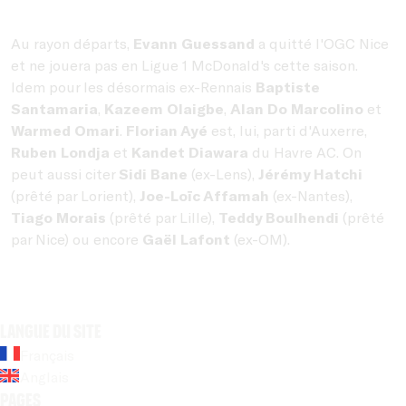
Au rayon départs,
Evann Guessand
a quitté l'OGC Nice
et ne jouera pas en Ligue 1 McDonald's cette saison.
Idem pour les désormais ex-Rennais
Baptiste
Santamaria
,
Kazeem Olaigbe
,
Alan Do Marcolino
et
Warmed Omari
.
Florian Ayé
est, lui, parti d'Auxerre,
Ruben Londja
et
Kandet Diawara
du Havre AC. On
peut aussi citer
Sidi Bane
(ex-Lens),
Jérémy Hatchi
(prêté par Lorient),
Joe-Loïc Affamah
(ex-Nantes),
Tiago Morais
(prêté par Lille),
Teddy Boulhendi
(prêté
par Nice) ou encore
Gaël Lafont
(ex-OM).
Langue du site
Français
Anglais
Pages