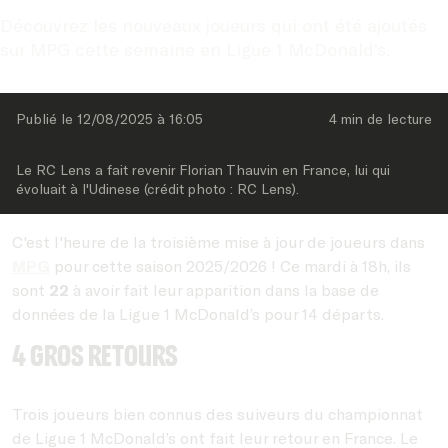
Découvrez les nouveaux joueurs qui ont été ajoutés 
sur MPG cette semaine en Ligue 1 McDonald’s.
Publié le 
12/08/2025
 à 
16:05
4 min
 de lecture
Le RC Lens a fait revenir Florian Thauvin en France, lui qui 
évoluait à l'Udinese (crédit photo : RC Lens).
C'est l'heure de la troisième mise à jour de joueurs dans
MPG
pour cette saison 2025/2026 ! Ce mardi à 18h, ils
sont
22
à avoir fait leur apparition dans la base de
données de la Ligue 1 McDonald’s pour 14 départs.
4 gros retours
Trois joueurs bien connus des suiveurs du championnat
de Ligue 1 McDonald’s ont fait leur retour en France. Le