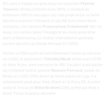
RC Lens a frappé un gros coup en recrutant
Florian
Thauvin
. Milieu offensif dans MPG, il coûtera au
minimum 14M et sera pour sûr très prisé entre sa belle
dernière saison à l’Udinese et ses 86 buts dans l’élite
française. L’ex-Lensois
Przemyslaw Frankowski
fait, lui
aussi, son retour dans l’Hexagone six mois après être
parti à Galatasaray. Le latéral international polonais
revient du côté du Stade Rennais FC (12M).
Formé au PSG avant de véritablement lancer sa carrière
au LOSC, le polyvalent
Timothy Weah
débarque à l’OM
et dans le jeu, avec une cote de 9M. On peut aussi parler
de l’offensif latéral gauche
Romain Perraud
, passé du
Betis au LOSC (7M). Avant sa belle saison en Liga, il a
notamment joué pour Nice, Brest et le Paris FC. A noter
aussi le retour de
Billal Brahimi
(3M), prêté par Nice à
Saint-Trond la saison dernière.