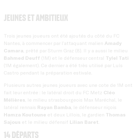
Jeunes et ambitieux
Trois jeunes joueurs ont été ajoutés du côté du FC
Nantes, à commencer par l’attaquant malien
Amady
Camara
, prêté par Sturm Graz (8). Il y a aussi le milieu
Bahmed Deuff
(1M) et le défenseur central
Tylel Tati
(1M également). Ce dernier a été très utilisé par Luís
Castro pendant la préparation estivale.
Plusieurs autres jeunes joueurs avec une cote de 1M ont
fait leur entrée : le latéral droit du FC Metz
Cléo
Mélières
, le milieu strasbourgeois Max Maréchal, le
latéral rennais
Rayan Bamba
, le défenseur niçois
Hamza Koutoune
et deux Lillois, le gardien
Thomas
Sajous
et le milieu défensif
Lilian Baret
.
14 départs