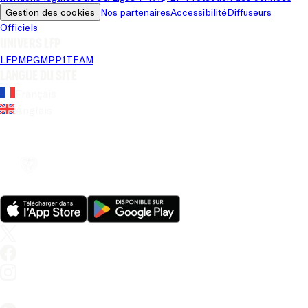
Gestion des cookies
Nos partenaires
Accessibilité
Diffuseurs 
Officiels
Univers LFP
LFP
MPG
MPP
1TEAM
Langue du site
Français
Anglais