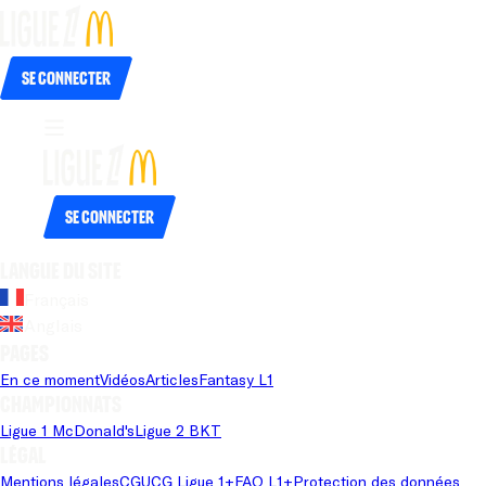
Se connecter
Se connecter
Langue du site
Français
Anglais
Pages
En ce moment
Vidéos
Articles
Fantasy L1
Championnats
Ligue 1 McDonald's
Ligue 2 BKT
Légal
Mentions légales
CGU
CG Ligue 1+
FAQ L1+
Protection des données